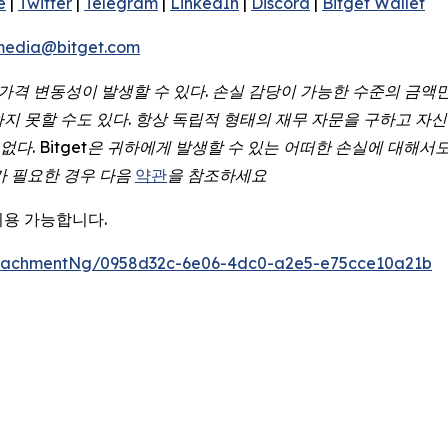
e
|
Twitter
|
Telegram
|
LinkedIn
|
Discord
|
Bitget Wallet
media@bitget.com
가격
변동성이
발생할
수
있다
.
손실
감당이
가능한
수준의
금액
하지
못할
수도
있다
.
항상
독립적
형태의
재무
자문을
구하고
자신
없다
. Bitget
은
귀하에게
발생할
수
있는
어떠한
손실에
대해서
가
필요한
경우
다음
약관
을
참조하세요
이용 가능합니다.
tachmentNg/0958d32c-6e06-4dc0-a2e5-e75cce10a21b