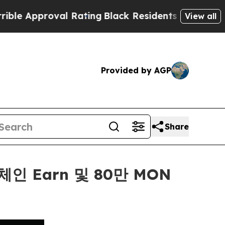
proval Rating
Black Residents Warned of Abusive 
View all
Provided by AGP
Share
인 Earn 및 80만 MON