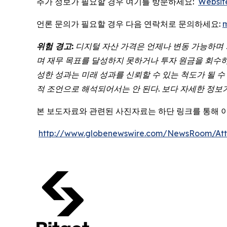
추가 정보가 필요할 경우 여기를 방문하세요:
Websit
언론 문의가 필요할 경우 다음 연락처로 문의하세요:
위험
경고
:
디지털
자산
가격은
언제나
변동
가능하며
며
재무
목표를
달성하지
못하거나
투자
원금을
회수
성한
성과는
미래
성과를
신뢰할
수
있는
척도가
될
수
적
조언으로
해석되어서는
안
된다
.
보다
자세한
정보
본 보도자료와 관련된 사진자료는 하단 링크를 통해 
http://www.globenewswire.com/NewsRoom/At