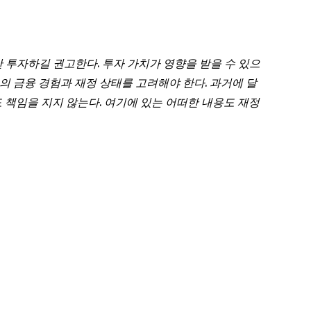
만
투자하길
권고한다
.
투자
가치가
영향을
받을
수
있으
의
금융
경험과
재정
상태를
고려해야
한다
.
과거에
달
도
책임을
지지
않는다
.
여기에
있는
어떠한
내용도
재정