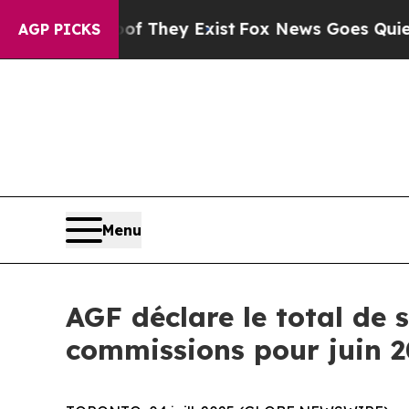
o Proof They Exist
Fox News Goes Quiet as 'Maga 
AGP PICKS
Menu
AGF déclare le total de s
commissions pour juin 