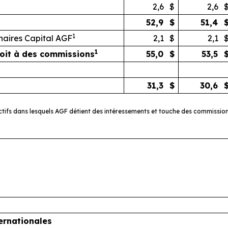
2,6
$
2,6
52,9
$
51,4
1
naires Capital AGF
2,1
$
2,1
1
droit à des commissions
55,0
$
53,5
31,3
$
30,6
tifs dans lesquels AGF détient des intéressements et touche des commissions
ernationales