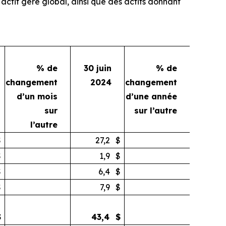
tif géré global, ainsi que des actifs donnant
% de
30 juin
% de
changement
2024
changement
d’un mois
d’une année
sur
sur l’autre
l’autre
$
27,2
$
$
1,9
$
$
6,4
$
$
7,9
$
$
43,4
$