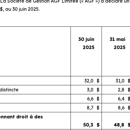
Société de Gestion AGF Limitée (« AGF ») a déclaré un ac
$, au 30 juin 2025.
30 juin
31 mai
2025
2025
32,0
$
31,0
distincte
3,0
$
2,8
6,6
$
6,4
8,7
$
8,6
donnant droit à des
50,3
$
48,8