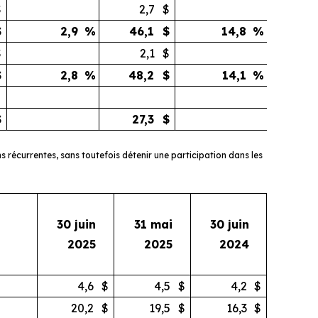
$
2,7
$
$
2,9
%
46,1
$
14,8
%
$
2,1
$
$
2,8
%
48,2
$
14,1
%
$
27,3
$
 récurrentes, sans toutefois détenir une participation dans les
30 juin
31 mai
30 juin
2025
2025
2024
4,6
$
4,5
$
4,2
$
20,2
$
19,5
$
16,3
$