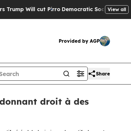
ll cut Pirro
Democratic Socialists of America P
View all
Provided by AGP
Share
s donnant droit à des