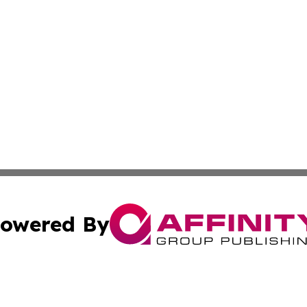
owered By
ubmit Press Release
Terms & Conditions
Copyright/DMCA
. dba Affinity Group Publishing & Puerto Rico Business Tr